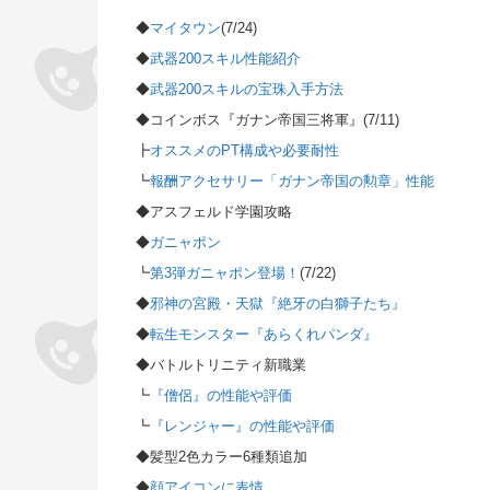
◆
マイタウン
(7/24)
◆
武器200スキル性能紹介
◆
武器200スキルの宝珠入手方法
◆コインボス『ガナン帝国三将軍』(7/11)
┣
オススメのPT構成や必要耐性
┗
報酬アクセサリー「ガナン帝国の勲章」性能
◆アスフェルド学園攻略
◆
ガニャポン
┗
第3弾ガニャポン登場！
(7/22)
◆
邪神の宮殿・天獄『絶牙の白獅子たち』
◆
転生モンスター『あらくれパンダ』
◆バトルトリニティ新職業
┗
『僧侶』の性能や評価
┗
『レンジャー』の性能や評価
◆髪型2色カラー6種類追加
◆
顔アイコンに表情