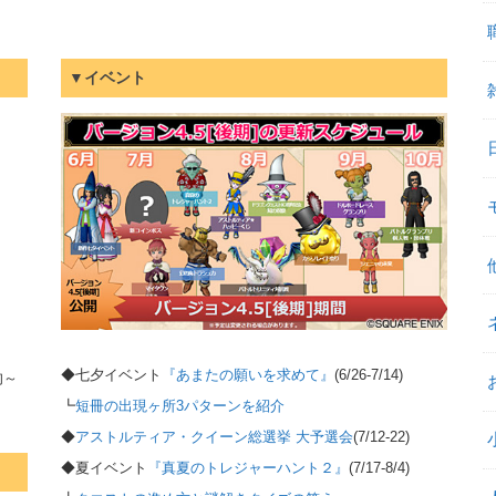
▼イベント
◆七夕イベント
『あまたの願いを求めて』
(6/26-7/14)
旬～
┗
短冊の出現ヶ所3パターンを紹介
◆
アストルティア・クイーン総選挙 大予選会
(7/12-22)
◆夏イベント
『真夏のトレジャーハント２』
(7/17-8/4)