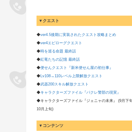
▼クエスト
◆
ver4.5後期に実装されたクエスト攻略まとめ
◆
ver4エピローグクエスト
◆
時を巡る命題 最終話
◆
紅竜たちの記憶 最終話
◆
便せんクエスト『新米便せん屋の初仕事』
◆
Lv108→110レベル上限解放クエスト
◆
武器200スキル解放クエスト
◆
キャラクターズファイル『パクレ警部の現実』
◆キャラクターズファイル『ジェニャの未来』 (9月下
10月上旬)
▼コンテンツ