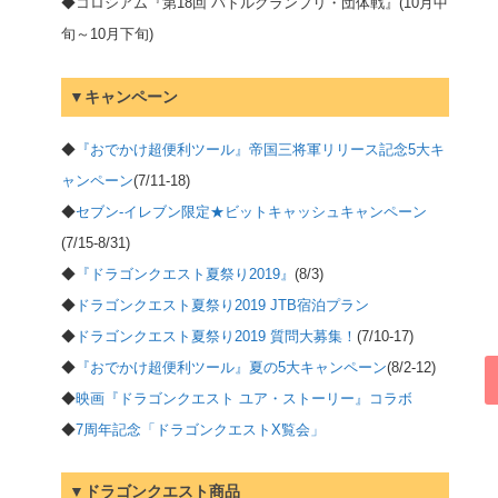
◆コロシアム『第18回 バトルグランプリ・団体戦』(10月中
旬～10月下旬)
▼キャンペーン
◆
『おでかけ超便利ツール』帝国三将軍リリース記念5大キ
ャンペーン
(7/11-18)
◆
セブン-イレブン限定★ビットキャッシュキャンペーン
(7/15-8/31)
◆
『ドラゴンクエスト夏祭り2019』
(8/3)
◆
ドラゴンクエスト夏祭り2019 JTB宿泊プラン
◆
ドラゴンクエスト夏祭り2019 質問大募集！
(7/10-17)
◆
『おでかけ超便利ツール』夏の5大キャンペーン
(8/2-12)
◆
映画『ドラゴンクエスト ユア・ストーリー』コラボ
◆
7周年記念「ドラゴンクエストX覧会」
▼ドラゴンクエスト商品