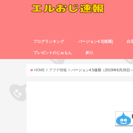
ブログランキング
バージョン4.5[後期]
白
プレゼントのじゅもん
釣り
HOME
アプデ情報
バージョン4.5後期（2019年6月26日