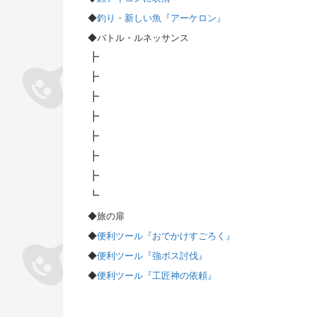
◆
釣り・新しい魚『アーケロン』
◆バトル・ルネッサンス
┣
┣
┣
┣
┣
┣
┣
┗
◆旅の扉
◆
便利ツール『おでかけすごろく』
◆
便利ツール『強ボス討伐』
◆
便利ツール『工匠神の依頼』