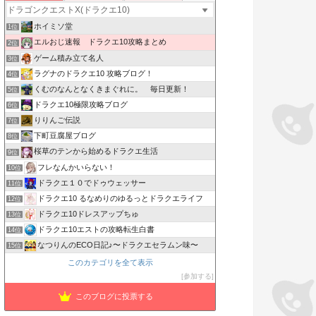
ホイミソ堂
1位
エルおじ速報 ドラクエ10攻略まとめ
2位
ゲーム積み立て名人
3位
ラグナのドラクエ10 攻略ブログ！
4位
くむのなんとなくきまぐれに。 毎日更新！
5位
ドラクエ10極限攻略ブログ
6位
りりんご伝説
7位
下町豆腐屋ブログ
8位
桜草のテンから始めるドラクエ生活
9位
フレなんかいらない！
10位
ドラクエ１０でドゥウェッサー
11位
ドラクエ10 るなめりのゆるっとドラクエライフ
12位
ドラクエ10ドレスアップちゅ
13位
ドラクエ10エストの攻略転生白書
14位
なつりんのECO日記♪〜ドラクエセラムン味〜
15位
このカテゴリを全て表示
参加する
このブログに投票する