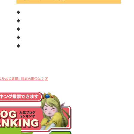
◆
◆
◆
◆
◆
ｸﾞ『エルおじ速報』現在の順位は？