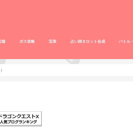
宝箱
ボス攻略
宝珠
占い師タロット合成
バトル
～）