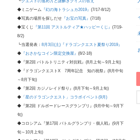
┗
クエストの進め方と謎解きクイズの答え
◆ミニゲーム
『幻の海トラシュカ2019』
(7/17-8/12)
◆写真の場所を探しだせ
『お宝の写真』
(7/18)
◆宝くじ
『第11回 アストルティア★ハッピーくじ』
(7/19-
8/2)
┗当選発表：
8月3日(土)『ドラゴンクエスト夏祭り2019』
◆
『おさかなコイン限定交換屋』
(8/2-18)
◆『第2回 バトルトリニティ対抗戦』(8月上旬～9月上旬)
◆『ドラゴンクエストX 7周年記念 知の祝祭』(8月中旬
～8月下旬)
◆『第2回 カジノレイド祭り』(8月下旬～9月上旬)
◆
「星のドラゴンクエスト」コラボイベント(9月)
◆『第2回 ドルボードレースグランプリ』(9月中旬～9月下
旬)
◆コロシアム『第17回 バトルグランプリ・個人戦』(9月下
旬～10月上旬)