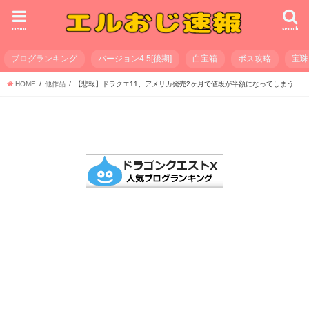
menu
search
ブログランキング
バージョン4.5[後期]
白宝箱
ボス攻略
宝珠
HOME
他作品
【悲報】ドラクエ11、アメリカ発売2ヶ月で値段が半額になってしまう....