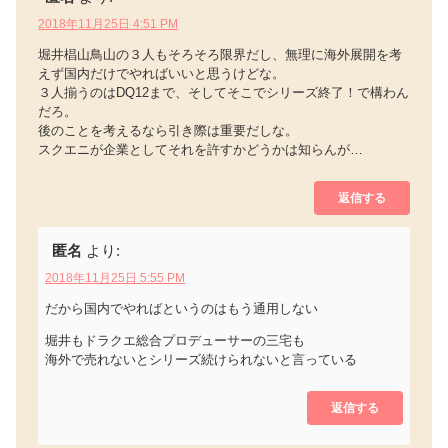
2018年11月25日 4:51 PM
堀井椙山鳥山の３人もそろそろ限界だし、無理に海外展開を考
えず国内だけでやればいいと思うけどな。
３人揃うのはDQ12まで、そしてそこでシリーズ終了！で構わん
だろ。
後のことを考えるなら引き際は重要だしな。
スクエニが企業としてそれを許すかどうかは知らんが…
返信する
匿名
より:
2018年11月25日 5:55 PM
だから国内でやればというのはもう通用しない
堀井もドラクエ総合プロデューサーの三宅も
海外で売れないとシリーズ続けられないと言っている
返信する