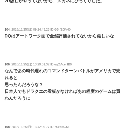
2D版しかやってないから、メガネにびっくりした。
104:
2018/11/25(日) 09:24:43.23 ID:G5rfZGV40
DQはアートワーク面で全然評価されてないから厳しいな
106:
2018/11/25(日) 13:29:01.32 ID:eqQAceHB0
なんであの時代遅れのコマンドターンバトルがアメリカで売
れると
思ったんだろうな？
日本人でもドラクエの看板がなければあの程度のゲームは買
わんだろうに
108:
2018/11/25(日) 13:42:09.77 ID:7Sx4j9CM0