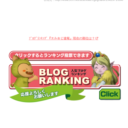
ﾌﾞﾛｸﾞﾗﾝｷﾝｸﾞ『エルおじ速報』現在の順位は？