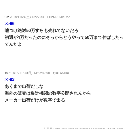
93:
2018/11/24(土) 13:22:33.61 ID:NR5MVT/ad
>>86
嘘つけ絶対50万すらも売れてないだろ
初週が4万だったのにそっからどうやって50万まで伸ばしたっ
てんだよ
107:
2018/11/25(日) 13:37:42.98 ID:jIdTX51k0
>>93
あくまで出荷だしな
海外の販売は集計機関の数字公開されんから
メーカー出荷だけが数字で出る
引用元：http://krsw.5ch.net/test/read.cgi/ghard/1542971394/