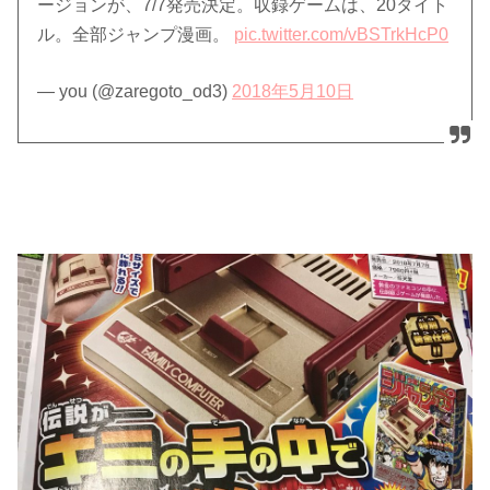
ージョンが、7/7発売決定。収録ゲームは、20タイト
ル。全部ジャンプ漫画。
pic.twitter.com/vBSTrkHcP0
— you (@zaregoto_od3)
2018年5月10日