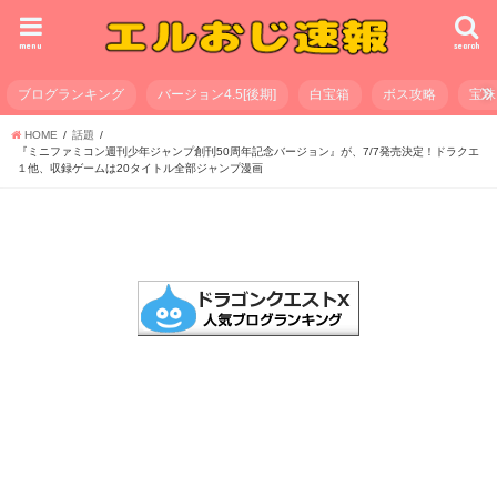
menu
search
ブログランキング
バージョン4.5[後期]
白宝箱
ボス攻略
宝珠
HOME
話題
『ミニファミコン週刊少年ジャンプ創刊50周年記念バージョン』が、7/7発売決定！ドラクエ
１他、収録ゲームは20タイトル全部ジャンプ漫画