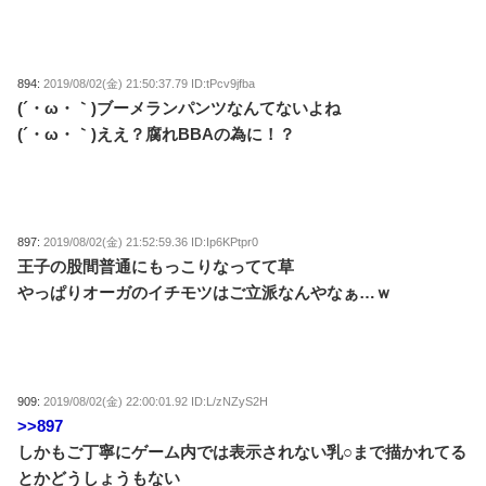
894:
2019/08/02(金) 21:50:37.79 ID:tPcv9jfba
(´・ω・｀)ブーメランパンツなんてないよね
(´・ω・｀)ええ？腐れBBAの為に！？
897:
2019/08/02(金) 21:52:59.36 ID:Ip6KPtpr0
王子の股間普通にもっこりなってて草
やっぱりオーガのイチモツはご立派なんやなぁ…ｗ
909:
2019/08/02(金) 22:00:01.92 ID:L/zNZyS2H
>>897
しかもご丁寧にゲーム内では表示されない乳○まで描かれてる
とかどうしょうもない