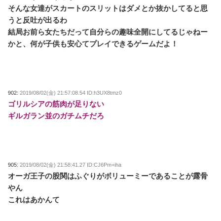
そんな女達がスカートのスリットはダメとか抜かしてると思
うと反吐が出るわ
結局お前ら女たちだって自分らの趣味全開にしてるじゃねー
かと、何が子供も安心てプレイできるゲームだよ！
902:
2019/08/02(金) 21:57:08.54 ID:h3UX8tmz0
ゴリルシアの筋肉が足りない
ギルガラン並のガチムチだろ
905:
2019/08/02(金) 21:58:41.27 ID:CJ6Pm+iha
オーガ王子の股関はふぐりがボリューミーであることが露骨
やん
これはあかんて