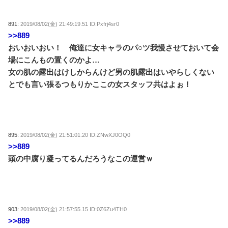
891:
2019/08/02(金) 21:49:19.51 ID:Pxfrj4sr0
>>889
おいおいおい！ 俺達に女キャラのパ○ツ我慢させておいて会
場にこんもの置くのかよ…
女の肌の露出はけしからんけど男の肌露出はいやらしくない
とでも言い張るつもりかここの女スタッフ共はよぉ！
895:
2019/08/02(金) 21:51:01.20 ID:ZNwXJ0OQ0
>>889
頭の中腐り凝ってるんだろうなこの運営ｗ
903:
2019/08/02(金) 21:57:55.15 ID:0Z6Zu4TH0
>>889