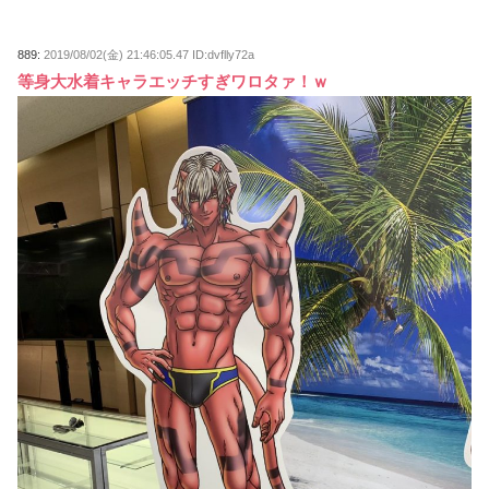
889:
2019/08/02(金) 21:46:05.47 ID:dvflly72a
等身大水着キャラエッチすぎワロタァ！ｗ