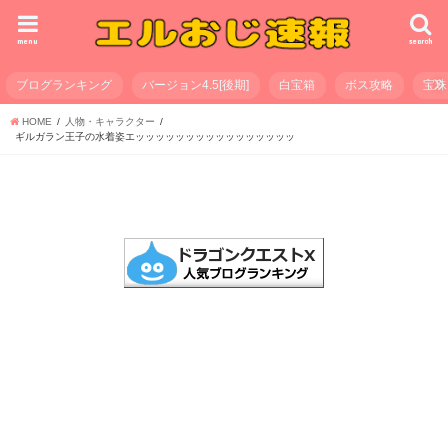
menu
search
ブログランキング
バージョン4.5[後期]
白宝箱
ボス攻略
宝珠
HOME
人物・キャラクター
ギルガラン王子の水着姿エッッッッッッッッッッッッッッッッ