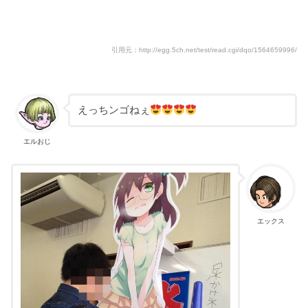
引用元：http://egg.5ch.net/test/read.cgi/dqo/1564659996/
えっちンゴねぇ
エルおじ
エックス