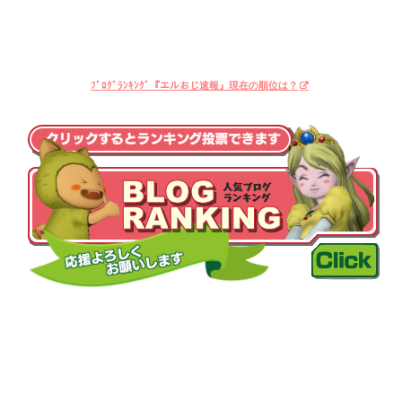
ﾌﾞﾛｸﾞﾗﾝｷﾝｸﾞ『エルおじ速報』現在の順位は？