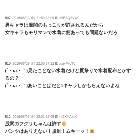
907:
2019/08/02(金) 21:59:18.09 ID:86BSQ6VW0
男キャラは股間のもっこりが許されるんだから
女キャラもモリマンで水着に筋あっても問題ないだろ
910:
2019/08/02(金) 22:00:37.22 ID:xxjkPH/T0
(´・ω・｀)見たことない水着だけど夏祭りで水着配布とかす
るの？
(´・ω・｀)あいことばだと1キャラしかもらえないよね
912:
2019/08/02(金) 22:01:18.05 ID:rkJXMAzb0
股間のフグリちゃんは許す
パンツはありえない！規制！ムキーッ！