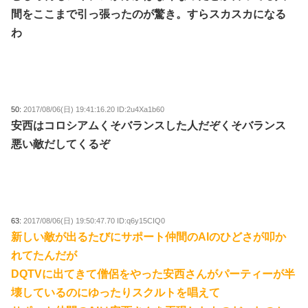
間をここまで引っ張ったのが驚き。すらスカスカになる
わ
50:
2017/08/06(日) 19:41:16.20 ID:2u4Xa1b60
安西はコロシアムくそバランスした人だぞくそバランス
悪い敵だしてくるぞ
63:
2017/08/06(日) 19:50:47.70 ID:q6y15CIQ0
新しい敵が出るたびにサポート仲間のAIのひどさが叩か
れてたんだが
DQTVに出てきて僧侶をやった安西さんがパーティーが半
壊しているのにゆったりスクルトを唱えて