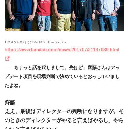
1:
2017/08/06(日) 21:04:10.60 ID:esIaRuS1r
https://www.famitsu.com/news/201707/21137989.html
――ちょっと話を戻しまして。先ほど、齊藤さんはアッ
プデート項目を現場判断で決めているとおっしゃいまし
たよね。
齊藤
ええ。最後はディレクターの判断になりますが。そ
のときのディレクターがやると言えばやるし、やら