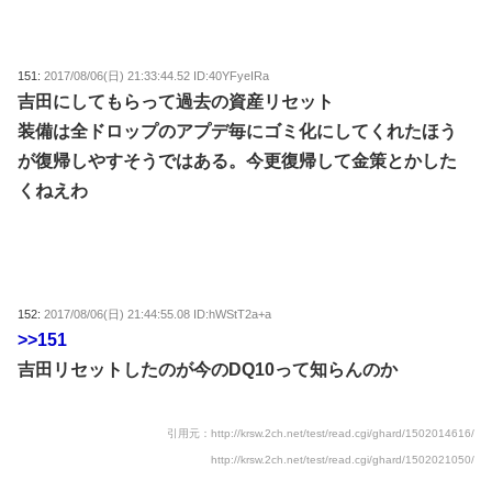
151:
2017/08/06(日) 21:33:44.52 ID:40YFyeIRa
吉田にしてもらって過去の資産リセット
装備は全ドロップのアプデ毎にゴミ化にしてくれたほう
が復帰しやすそうではある。今更復帰して金策とかした
くねえわ
152:
2017/08/06(日) 21:44:55.08 ID:hWStT2a+a
>>151
吉田リセットしたのが今のDQ10って知らんのか
引用元：http://krsw.2ch.net/test/read.cgi/ghard/1502014616/
http://krsw.2ch.net/test/read.cgi/ghard/1502021050/