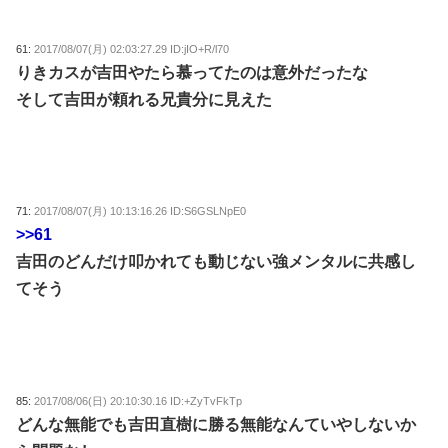
61:
2017/08/07(月) 02:03:27.29 ID:jIO+R/l70
りきカスが吉田やたら慕ってたのは意外だったな
そして吉田が頼れる兄貴分に見えた
71:
2017/08/07(月) 10:13:16.26 ID:S6GSLNpE0
>>61
吉田のどんだけ叩かれても動じない強メンタルに共感し
てそう
85:
2017/08/06(日) 20:10:30.16 ID:+ZyTvFkTp
どんな無能でも吉田直樹に勝る無能なんていやしないか