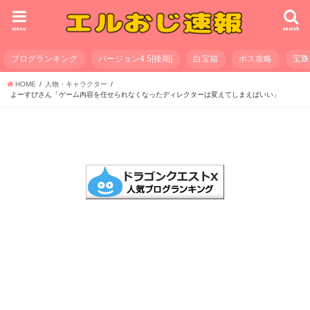
menu
search
ブログランキング
バージョン4.5[後期]
白宝箱
ボス攻略
宝珠
HOME
人物・キャラクター
よーすぴさん「ゲーム内容を任せられなくなったディレクターは変えてしまえばいい」