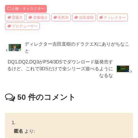
人物・キャラクター
斎藤力
斎藤陽介
安西崇
吉田直樹
ディレクター
プロデューサー
ディレクター吉田直樹のドラクエXにありがちなこ
と
DQ1,DQ2,DQ3がPS4/3DSでダウンロード版発売す
るけど、これで3DSだけで全シリーズ遊べるように
なるな
50
件のコメント
匿名
より: