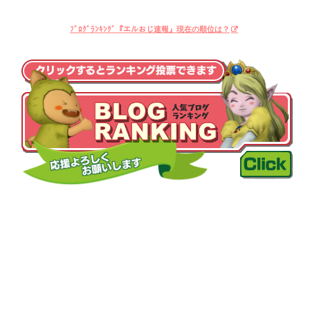
ﾌﾞﾛｸﾞﾗﾝｷﾝｸﾞ『エルおじ速報』現在の順位は？