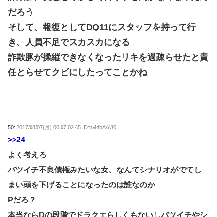
だろう
そして、報復としてDQ11にスタッフを持って行
き、人員不足でスカスカになる
詐欺豚が操縦できなくなったリキを過疎らせたと責
任とらせてクビにしたってことかね
50:
2017/08/07(月) 00:07:02.65 ID:hM4bA/YJ0
>>24
よく考えろ
バツイチ不良債権みたいな女、なんてシナリオがでてし
まい頭を下げることになったのは誰なのか
Pだろ？
本当ならDの段階でドラクエらしくもないしバツイチやシ