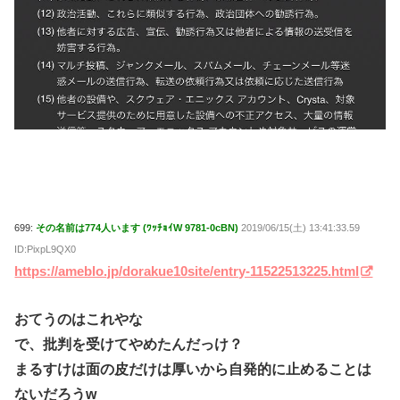
699:
その名前は774人います (ﾜｯﾁｮｲW 9781-0cBN)
2019/06/15(土) 13:41:33.59
ID:PixpL9QX0
https://ameblo.jp/dorakue10site/entry-11522513225.html
おてうのはこれやな
で、批判を受けてやめたんだっけ？
まるすけは面の皮だけは厚いから自発的に止めることは
ないだろうw