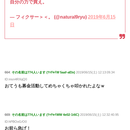
自分の力で買え。
— フィクサー＞＜。 (@natural9ryu)
2019年6月15
日
664:
その名前は774人います (ﾜｯﾁｮｲW 5aaf-aEIx)
2019/06/15(土) 12:13:09.34
ID:msn4RXqQ0
おてうも募金活動してめちゃくちゃ叩かれたよなｗ
669:
その名前は774人います (ﾜｯﾁｮｲWW 4e02-1t6C)
2019/06/15(土) 12:32:40.95
ID:hPBOoG/O0
お前ら急げ！