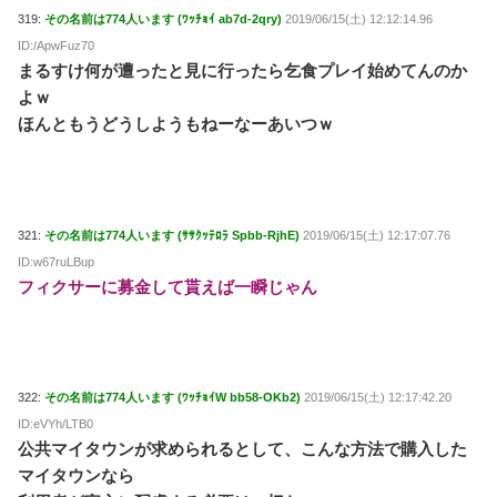
319:
その名前は774人います (ﾜｯﾁｮｲ ab7d-2qry)
2019/06/15(土) 12:12:14.96
ID:/ApwFuz70
まるすけ何が遭ったと見に行ったら乞食プレイ始めてんのか
よｗ
ほんともうどうしようもねーなーあいつｗ
321:
その名前は774人います (ｻｻｸｯﾃﾛﾗ Spbb-RjhE)
2019/06/15(土) 12:17:07.76
ID:w67ruLBup
フィクサーに募金して貰えば一瞬じゃん
322:
その名前は774人います (ﾜｯﾁｮｲW bb58-OKb2)
2019/06/15(土) 12:17:42.20
ID:eVYh/LTB0
公共マイタウンが求められるとして、こんな方法で購入した
マイタウンなら