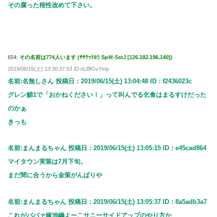
その腐った根性改めて下さい。
654:
その名前は774人います (ｻｻｸｯﾃﾛﾗ Sp4f-SstJ [126.182.196.140])
2019/06/15(土) 13:30:37.53 ID:nLBfGvYmp
名前:名無しさん 投稿日：2019/06/15(土) 13:04:48 ID：f2436023c
グレン鯖1で「おかねください！」って叫んでる乞食はまるすけだった
のかぁ
きっも
名前:まんまるちゃん 投稿日：2019/06/15(土) 13:05:15 ID：e45cad864
マイタウン実装は7月下旬。
まだ間に合うから金策がんばりや
名前:まんまるちゃん 投稿日：2019/06/15(土) 13:05:37 ID：8a5adb3a7
これがババァ嫁池嶋よーこサニーサイドアップのやり方か