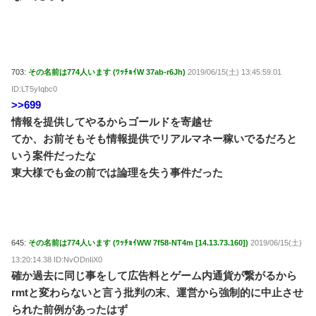
703:
その名前は774人います (ﾜｯﾁｮｲW 37ab-r6Jh)
2019/06/15(土) 13:45:59.01
ID:LT5yIqbc0
>>699
情報を提供してやるからゴールドを寄越せ
てか、お前そもそも情報提供でリアルマネー稼いでるだろと
いう案件だったな
東大様でも金の前では論理を失う事件だった
645:
その名前は774人います (ﾜｯﾁｮｲWW 7f58-NT4m [14.13.73.160])
2019/06/15(土)
13:20:14.38 ID:NvODnIiX0
確か過去に同じ事をして広告料とゲーム内通貨が繋がるから
rmtと変わらないと言う批判の末、運営から強制的に中止させ
られた前例があったはず