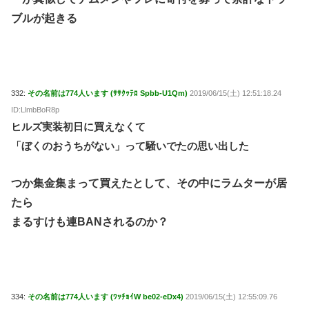
ブルが起きる
332:
その名前は774人います (ｻｻｸｯﾃﾛ Spbb-U1Qm)
2019/06/15(土) 12:51:18.24
ID:LlmbBoR8p
ヒルズ実装初日に買えなくて
「ぼくのおうちがない」って騒いでたの思い出した
つか集金集まって買えたとして、その中にラムターが居
たら
まるすけも連BANされるのか？
334:
その名前は774人います (ﾜｯﾁｮｲW be02-eDx4)
2019/06/15(土) 12:55:09.76