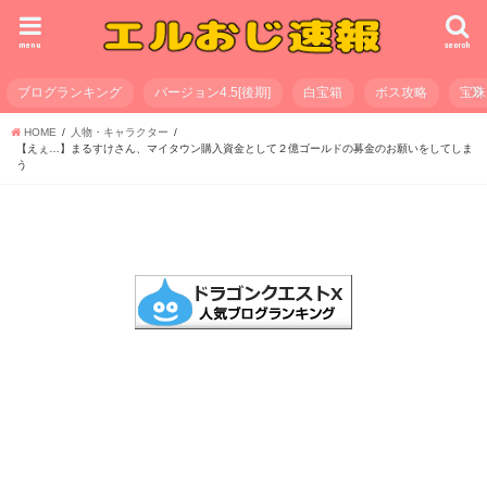
menu
search
ブログランキング
バージョン4.5[後期]
白宝箱
ボス攻略
宝珠
HOME
人物・キャラクター
【えぇ…】まるすけさん、マイタウン購入資金として２億ゴールドの募金のお願いをしてしま
う