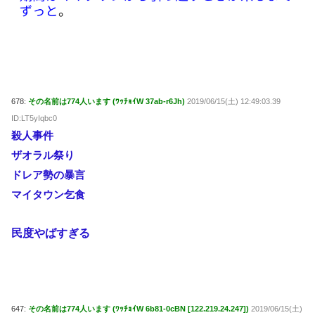
678:
その名前は774人います (ﾜｯﾁｮｲW 37ab-r6Jh)
2019/06/15(土) 12:49:03.39
ID:LT5yIqbc0
殺人事件
ザオラル祭り
ドレア勢の暴言
マイタウン乞食
民度やばすぎる
647:
その名前は774人います (ﾜｯﾁｮｲW 6b81-0cBN [122.219.24.247])
2019/06/15(土)