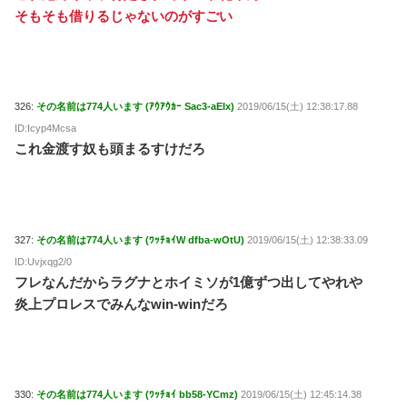
そもそも借りるじゃないのがすごい
326:
その名前は774人います (ｱｳｱｳｶｰ Sac3-aEIx)
2019/06/15(土) 12:38:17.88
ID:Icyp4Mcsa
これ金渡す奴も頭まるすけだろ
327:
その名前は774人います (ﾜｯﾁｮｲW dfba-wOtU)
2019/06/15(土) 12:38:33.09
ID:Uvjxqg2/0
フレなんだからラグナとホイミソが1億ずつ出してやれや
炎上プロレスでみんなwin-winだろ
330:
その名前は774人います (ﾜｯﾁｮｲ bb58-YCmz)
2019/06/15(土) 12:45:14.38