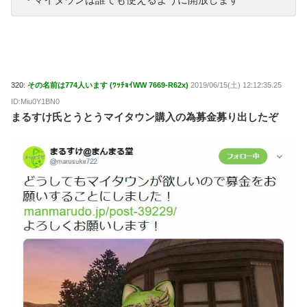
320:
その名前は774人います (ﾜｯﾁｮｲWW 7669-R62x)
2019/06/15(土) 12:12:35.25
ID:Miu0Y1BN0
まるすけ氏とうとうマイタウン購入の為募金募り出したぞ