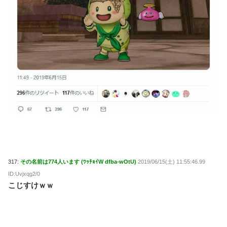
317:
その名前は774人います (ﾜｯﾁｮｲW dfba-wOtU)
2019/06/15(土) 11:55:46.99
ID:Uvjxqg2/0
こじすけｗｗ