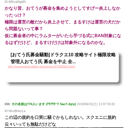
ID:MRxqWgt80
かなり昔、おてうが募金を集めようとしてすげー炎上しなか
ったっけ？
極限は運営の敵だから炎上させて、まるすけは運営の犬だか
ら問題ないって事？
仮に募金者の中にラムターがいたら芋づる式にBAN対象にな
るはずだけど、まるすけだけは対象外になるのかな。
[おてう氏募金騒動]ドラクエ10 攻略サイト極限攻略
管理人おてう氏 募金を中止 全...
http://monagame.ldblog.jp/archives/27545815.html
696:
その名前は774人います (ｱｳｱｳｳｰT Sac7-2qry)
2019/06/15(土) 13:37:30.82
ID:WvoBokyLa
この辺の規約を口実に騒ぐかもしれない。スクエニに規約
云々いっても無駄だけどな