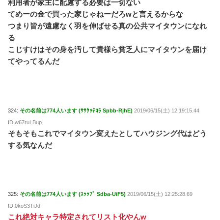
利用者が家主に配慮する必要は一切ない
てめーの金で買った家じゃねーだろwと言えるからな
つまり皆が遠慮なく羽を伸ばせる真の公共マイタウンになれ
る
こじすけはその身を汚して貴様ら貧乏人にマイタウンを届け
てやってるんだ
324:
その名前は774人います (ｻｻｸｯﾃﾛﾗ Spbb-RjhE)
2019/06/15(土) 12:19:15.44
ID:w67ruLBup
そもそもこれでマイタウン変えたとしてハウジング代はどう
する気なんだ
325:
その名前は774人います (ｽｯｯﾌﾟ Sdba-UiF5)
2019/06/15(土) 12:25:28.69
ID:0koS3TiJd
これ絶対キャラ特定されてリスト化やんw