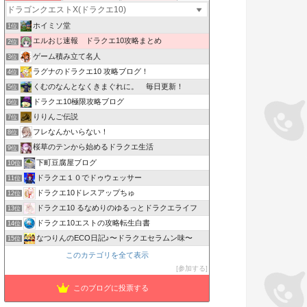
ホイミソ堂
1位
エルおじ速報 ドラクエ10攻略まとめ
2位
ゲーム積み立て名人
3位
ラグナのドラクエ10 攻略ブログ！
4位
くむのなんとなくきまぐれに。 毎日更新！
5位
ドラクエ10極限攻略ブログ
6位
りりんご伝説
7位
フレなんかいらない！
8位
桜草のテンから始めるドラクエ生活
9位
下町豆腐屋ブログ
10位
ドラクエ１０でドゥウェッサー
11位
ドラクエ10ドレスアップちゅ
12位
ドラクエ10 るなめりのゆるっとドラクエライフ
13位
ドラクエ10エストの攻略転生白書
14位
なつりんのECO日記♪〜ドラクエセラムン味〜
15位
このカテゴリを全て表示
参加する
このブログに投票する