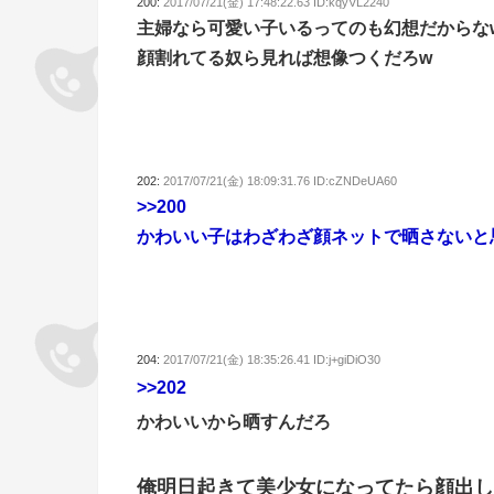
200:
2017/07/21(金) 17:48:22.63 ID:kqyVL2240
主婦なら可愛い子いるってのも幻想だからな
顔割れてる奴ら見れば想像つくだろw
202:
2017/07/21(金) 18:09:31.76 ID:cZNDeUA60
>>200
かわいい子はわざわざ顔ネットで晒さないと
204:
2017/07/21(金) 18:35:26.41 ID:j+giDiO30
>>202
かわいいから晒すんだろ
俺明日起きて美少女になってたら顔出し