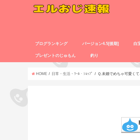
ブログランキング
バージョン4.5[後期]
白
プレゼントのじゅもん
釣り
HOME
日常・生活・ﾂｰﾙ・ｼｮｯﾌﾟ
Ｑ.未婚でめちゃ可愛く