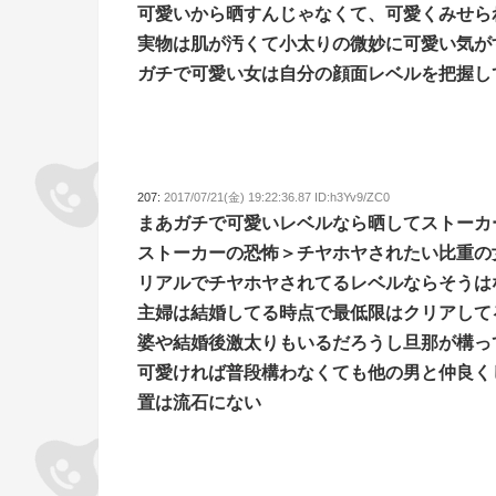
可愛いから晒すんじゃなくて、可愛くみせら
実物は肌が汚くて小太りの微妙に可愛い気が
ガチで可愛い女は自分の顔面レベルを把握し
207:
2017/07/21(金) 19:22:36.87 ID:h3Yv9/ZC0
まあガチで可愛いレベルなら晒してストーカ
ストーカーの恐怖＞チヤホヤされたい比重の
リアルでチヤホヤされてるレベルならそうは
主婦は結婚してる時点で最低限はクリアして
婆や結婚後激太りもいるだろうし旦那が構っ
可愛ければ普段構わなくても他の男と仲良く
置は流石にない