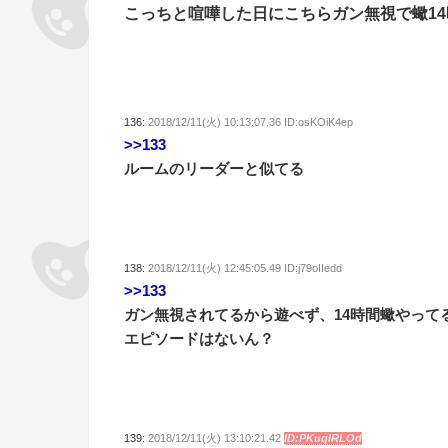
こっちと喧嘩した日にこちらガン無視で蠍1
136:
2018/12/11(火) 10:13:07.36 ID:osKOiK4ep
>>133
ルームのリーダーと似てる
138:
2018/12/11(火) 12:45:05.49 ID:j79oIIedd
>>133
ガン無視されてるから遊べず、14時間蠍やって
エピソードはないん？
139:
2018/12/11(火) 13:10:21.42
ID:PKuqlRLOd