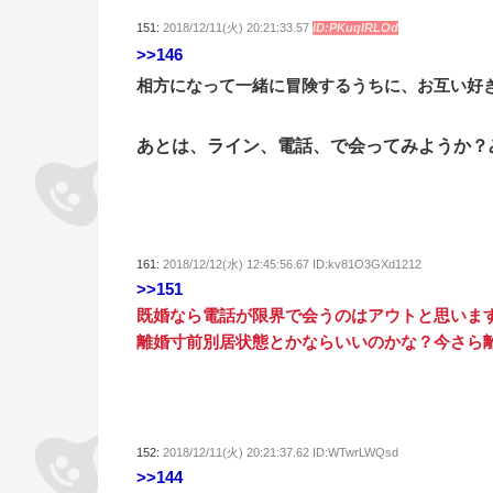
151:
2018/12/11(火) 20:21:33.57
ID:PKuqlRLOd
>>146
相方になって一緒に冒険するうちに、お互い好
あとは、ライン、電話、で会ってみようか？
161:
2018/12/12(水) 12:45:56.67 ID:kv81O3GXd1212
>>151
既婚なら電話が限界で会うのはアウトと思いま
離婚寸前別居状態とかならいいのかな？今さら
152:
2018/12/11(火) 20:21:37.62 ID:WTwrLWQsd
>>144