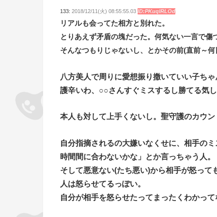
133:
2018/12/11(火) 08:55:55.03
ID:PKuqlRLOd
リアルも会ってた相方と別れた。
とりあえず矛盾の塊だった。何気ない一言で傷
そんなつもりじゃないし、とかその前(直前～何
八方美人で周りに愛想振り撒いていい子ちゃ
護辛いわ、○○さんすぐミスするし勝てる気
本人も対して上手くないし。聖守護のカウン
自分指摘されるの大嫌いなくせに、相手のミ
時間間に合わないかな」とか言っちゃう人。
そして悪意ない(たち悪い)から相手が怒って
人は怒らせてるっぽい。
自分が相手を怒らせたってまったくわかって