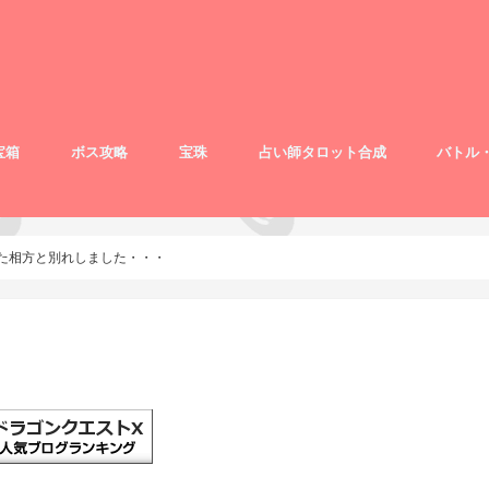
宝箱
ボス攻略
宝珠
占い師タロット合成
バトル
た相方と別れしました・・・