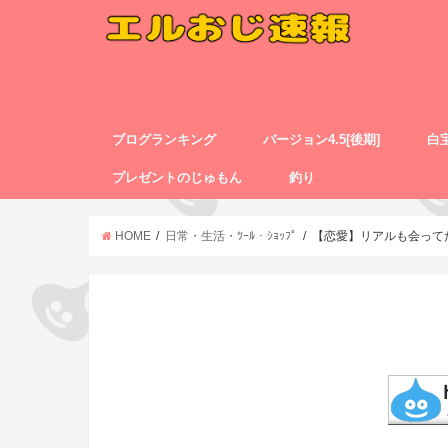
ブログランキング
バージョン4.5[後期]
白
プレゼントのじゅもん
釣り
HOME
日常・生活・ﾂｰﾙ・ｼｮｯﾌﾟ
【恋愛】リアルも会って