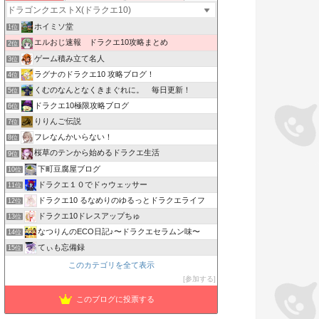
ホイミソ堂
1位
エルおじ速報 ドラクエ10攻略まとめ
2位
ゲーム積み立て名人
3位
ラグナのドラクエ10 攻略ブログ！
4位
くむのなんとなくきまぐれに。 毎日更新！
5位
ドラクエ10極限攻略ブログ
6位
りりんご伝説
7位
フレなんかいらない！
8位
桜草のテンから始めるドラクエ生活
9位
下町豆腐屋ブログ
10位
ドラクエ１０でドゥウェッサー
11位
ドラクエ10 るなめりのゆるっとドラクエライフ
12位
ドラクエ10ドレスアップちゅ
13位
なつりんのECO日記♪〜ドラクエセラムン味〜
14位
てぃも忘備録
15位
このカテゴリを全て表示
参加する
このブログに投票する