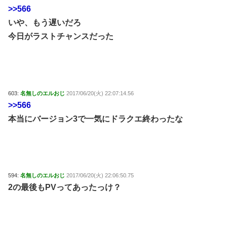
>>566
いや、もう遅いだろ
今日がラストチャンスだった
603:
名無しのエルおじ
2017/06/20(火) 22:07:14.56
>>566
本当にバージョン3で一気にドラクエ終わったな
594:
名無しのエルおじ
2017/06/20(火) 22:06:50.75
2の最後もPVってあったっけ？