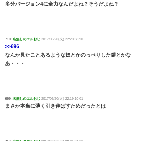
多分バージョン4に全力なんだよね？そうだよね？
710:
名無しのエルおじ
2017/06/20(火) 22:20:38.90
>>696
なんか見たことあるような奴とかのっぺりした鎧とかな
あ・・・
699:
名無しのエルおじ
2017/06/20(火) 22:19:10.01
まさか本当に薄く引き伸ばすためだったとは