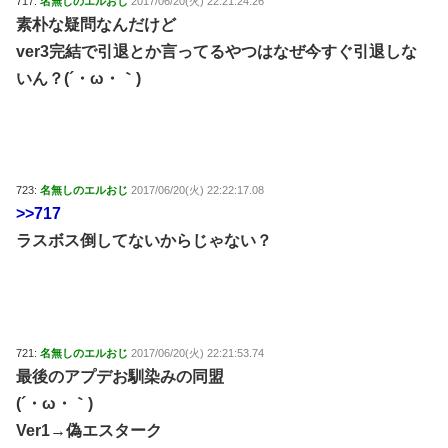
717:
名無しのエルおじ
2017/06/20(火) 22:21:24.26
素朴な疑問なんだけど
ver3完結で引退とか言ってるやつはなぜ今すぐ引退しな
いん？(´・ω・｀)
723:
名無しのエルおじ
2017/06/20(火) 22:22:17.08
>>717
ラスボス倒してないからじゃない？
721:
名無しのエルおじ
2017/06/20(火) 22:21:53.74
最後のアプデお馴染みの同盟
(´・ω・｀)
Ver1→偽エスターク