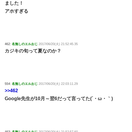
ました！
アホすぎる
462:
名無しのエルおじ
2017/06/20(火) 21:52:45.35
カジキの旬って夏なのか？
554:
名無しのエルおじ
2017/06/20(火) 22:03:11.29
>>462
Google先生が10月～翌6だって言ってた(´・ω・｀)
463:
名無しのエルおじ
2017/06/20(火) 21:52:57.60