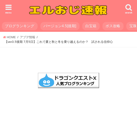
menu
search
ブログランキング
バージョン4.5[後期]
白宝箱
ボス攻略
宝珠
HOME
アプデ情報
【ver3.5後期 7月5日】これで夏と秋と冬を乗り越えるのか？ 試される信仰心