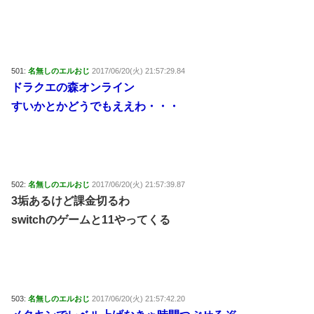
501:
名無しのエルおじ
2017/06/20(火) 21:57:29.84
ドラクエの森オンライン
すいかとかどうでもええわ・・・
502:
名無しのエルおじ
2017/06/20(火) 21:57:39.87
3垢あるけど課金切るわ
switchのゲームと11やってくる
503:
名無しのエルおじ
2017/06/20(火) 21:57:42.20