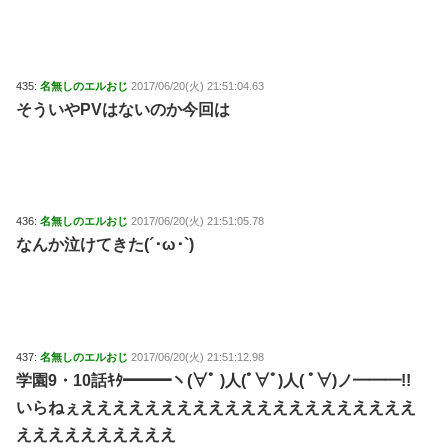
435:
名無しのエルおじ
2017/06/20(火) 21:51:04.63
そういやPVはないのか今回は
436:
名無しのエルおじ
2017/06/20(火) 21:51:05.78
なんか泣けてきた(´･ω･`)
437:
名無しのエルおじ
2017/06/20(火) 21:51:12.98
学園9・10話ｷﾀ━━━ヽ(∀ﾟ )人(ﾟ∀ﾟ)人( ﾟ∀)ノ━━━!!
いらねぇえええええええええええええええええええええ
ええええええええええ