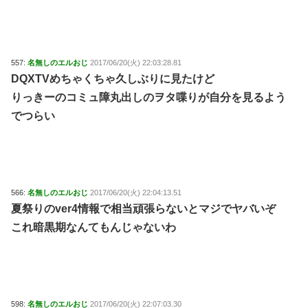
557:
名無しのエルおじ
2017/06/20(火) 22:03:28.81
DQXTVめちゃくちゃ久しぶりに見たけど
りっきーのコミュ障丸出しのヲタ喋りが自分を見るよう
でつらい
566:
名無しのエルおじ
2017/06/20(火) 22:04:13.51
夏祭りのver4情報で相当頑張らないとマジでヤバいぞ
これ暗黒期なんてもんじゃないわ
598:
名無しのエルおじ
2017/06/20(火) 22:07:03.30