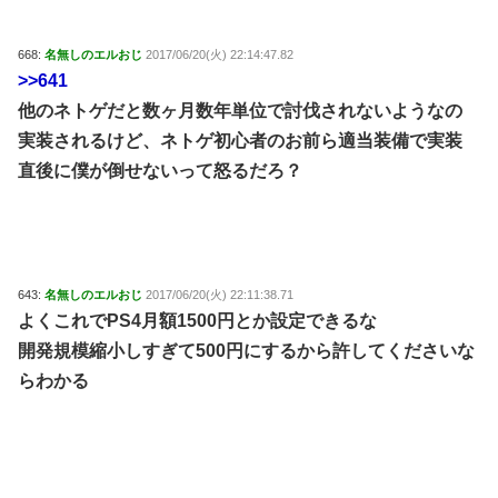
668:
名無しのエルおじ
2017/06/20(火) 22:14:47.82
>>641
他のネトゲだと数ヶ月数年単位で討伐されないようなの
実装されるけど、ネトゲ初心者のお前ら適当装備で実装
直後に僕が倒せないって怒るだろ？
643:
名無しのエルおじ
2017/06/20(火) 22:11:38.71
よくこれでPS4月額1500円とか設定できるな
開発規模縮小しすぎて500円にするから許してくださいな
らわかる