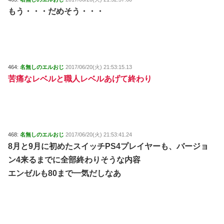
もう・・・だめそう・・・
464:
名無しのエルおじ
2017/06/20(火) 21:53:15.13
苦痛なレベルと職人レベルあげて終わり
468:
名無しのエルおじ
2017/06/20(火) 21:53:41.24
8月と9月に初めたスイッチPS4プレイヤーも、バージョ
ン4来るまでに全部終わりそうな内容
エンゼルも80まで一気だしなあ