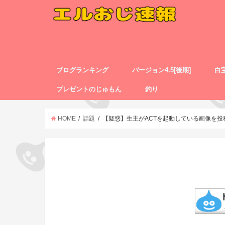
ブログランキング
バージョン4.5[後期]
白
プレゼントのじゅもん
釣り
HOME
話題
【疑惑】生主がACTを起動している画像を投