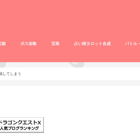
宝箱
ボス攻略
宝珠
占い師タロット合成
バトル
稿してしまう