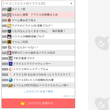
ホイミソ堂
1位
エルおじ速報 ドラクエ10攻略まとめ
2位
ゲーム積み立て名人
3位
ラグナのドラクエ10 攻略ブログ！
4位
くむのなんとなくきまぐれに。 毎日更新！
5位
ドラクエ10極限攻略ブログ
6位
りりんご伝説
7位
フレなんかいらない！
8位
桜草のテンから始めるドラクエ生活
9位
下町豆腐屋ブログ
10位
ドラクエ１０でドゥウェッサー
11位
ドラクエ10ドレスアップちゅ
12位
ドラクエ10 るなめりのゆるっとドラクエライフ
13位
ドラクエ10エストの攻略転生白書
14位
なつりんのECO日記♪〜ドラクエセラムン味〜
15位
このカテゴリを全て表示
参加する
このブログに投票する