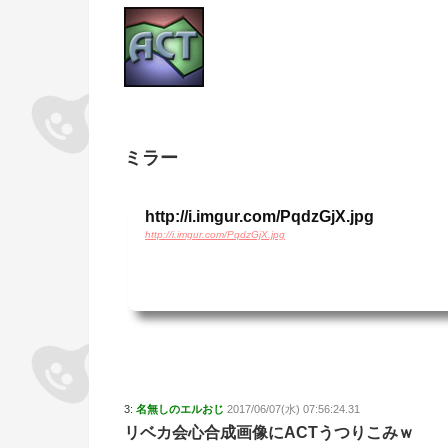
ミラー
http://i.imgur.com/PqdzGjX.jpg
http://i.imgur.com/PqdzGjX.jpg
3:
名無しのエルおじ
2017/06/07(水) 07:56:24.31
リベカ会心合成画像にACTうつりこみｗ