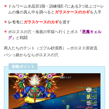
ドルワーム水晶宮1階・訓練場E-7にある3つ並ぶゴーレ
ムの像の真ん中を調べると
ガラスケースのカギ
を入手
レモモ
に
ガラスケースのカギ
を渡す
ボロヌスの穴・海底の牢獄へ行くとボス
「悪魔キェル
グ」
と戦闘
商人たちのテント（ゴブル砂漠西）→ボロヌス溶岩流
・通常攻撃…単体にダメージ
バシっ娘からならボロヌスの穴
・ドルマドン…単体に280ダメージ
・連続ドルモーア…ランダム165*3ダメージ
攻略ポイント
・まもりをぬすむ…単体にスカラ効果を奪い取る
・サプライズラッシュ…単体に200ダメージ＋スタン
・スリープダガー…単体にダメージ＋眠り
お供のドラキーマは何匹倒しても無限増殖してくる。激怒しや
すい