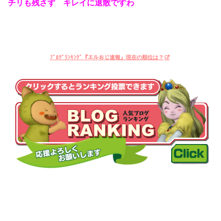
チリも残さず キレイに退散ですわ
ﾌﾞﾛｸﾞﾗﾝｷﾝｸﾞ『エルおじ速報』現在の順位は？