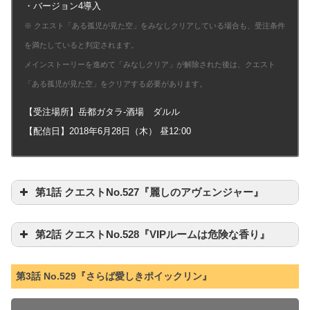
・バージョン4導入
※ クエスト「ある孤児が見た空」をみなしクリアしている場合も、受注条件
を満たしていると判定されます。
メインストーリーを進めて「みなしクリア」が解除された後は、クエスト
「ある孤児が見た空」をクリアする必要があります。
【受注場所】岳都ガタラ-酒場 ダルル
【配信日】2018年6月28日（木） 昼12:00
第1話 クエストNo.527『麗しのアヴェンジャー』
第2話 クエストNo.528『VIPルームは危険な香り』
第3話 No.529『さらば愛しきポイックリン』