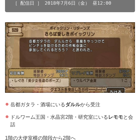
［ 配信日 ］ 2018年7月6日（金） 昼12:00
ダルル
ガガレ
ふくめんバニー
荒ぶ
る鉄パイプ
ダルル
岳都ガタラ・酒場にいる
ダルル
から受注
テテケ
ふくめんバニー
おばけトマト
ドルワーム王国・水晶宮2階・研究室にいる
レモモ
と会
フォン・バルディ
話
ブデチョ（マスク・ド・ム
「ビギナーズラック」
ーチョ）
オーラ感知器
1階の大使室横の階段から2階へ