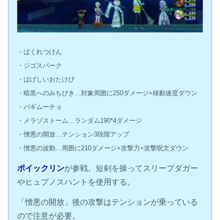
ダルル
・ばくれつけん
・ジゴスパーク
・はげしいおたけび
・暗黒へのみちびき…対象周囲に250ダメージ+移動速度ダウン
・バギムーチョ
・メラゾストーム…ランダム190*4ダメージ
・憎悪の開放…テンション3段階アップ
・憎悪の波動…周囲に210ダメージ+攻撃力+攻撃呪文ダウン
ポイックリン
が参戦。短剣を操ってスリープダガー
やヒュプノスハントを使用する。
「憎悪の開放」後の攻撃はテンションが乗っている
ので注意が必要。