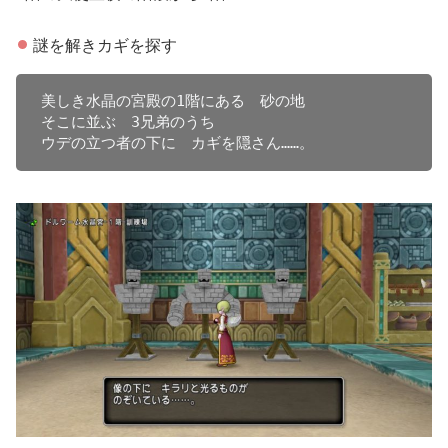
ガガレ
謎を解きカギを探す
トトワ
荒ぶる鉄パイプ
美しき水晶の宮殿の1階にある　砂の地

オーラ感知器
盗賊対策用のワナ
そこに並ぶ　3兄弟のうち

ダルル
ウデの立つ者の下に　カギを隠さん……。
盗賊対策用のワナ
ダルル
「ダークポイックリン」
攻略ポイント