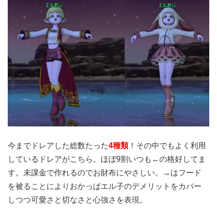
今までドレアした総数たった
4種類
！その中でもよく利用
しているドレアがこちら。ほぼ9割いつも←の格好してま
す。未課金で作れるのでお財布にやさしい。→はフード
を被ることによりおかっぱエル子のデメリットをカバー
しつつ可愛さと切なさと心強さを表現。