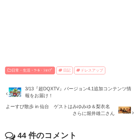
日常・生活・ﾂｰﾙ・ｼｮｯﾌﾟ
日記
ドレスアップ
3/13『超DQXTV』バージョン4.1追加コンテンツ情
報をお届け！
よーすぴ散歩 in 仙台 ゲストはみゆみゆ＆梨衣名
さらに堀井雄二さん
44
件のコメント