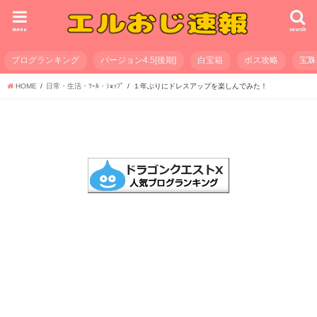
menu
search
ブログランキング
バージョン4.5[後期]
白宝箱
ボス攻略
宝珠
HOME
日常・生活・ﾂｰﾙ・ｼｮｯﾌﾟ
１年ぶりにドレスアップを楽しんでみた！