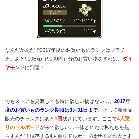
なんだかんだで2017年度のお買いものランクはプラチ
ナ。あと910Exp（9100円）分のお買い物をすれば、
ダイ
ヤモンド
に到達！
でもストアを見渡しても特に欲しい物はない…。
2017年
度のお買いもの
ランク期限は3月31日まで
。そして新商品
販売のチャンスはあと
1回
残されています。ここで
4人乗
りのドルボード
が来て欲しい…一体どれだけ私たちを焦
らすんだ！現存する4人乗りドルボードはサイズが大きす