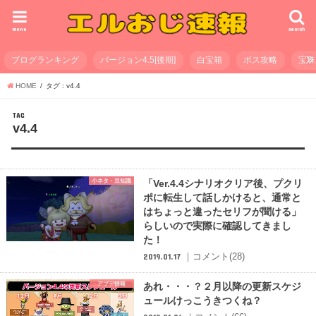
menu
search
ブログランキング
バージョン4.5[後期]
白宝箱
ボス攻略
宝珠
HOME
タグ : v4.4
TAG
v4.4
小ネタ・豆知識
「Ver.4.4シナリオクリア後、プクリ
ポに転生して話しかけると、通常と
はちょっと違ったセリフが聞ける」
らしいので実際に確認してきまし
た！
｜コメント(28)
2019.01.17
アプデ情報
あれ・・・？２月以降の更新スケジ
ュールけっこうきつくね？