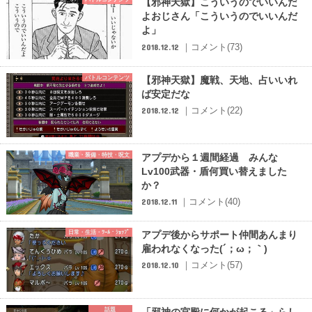
【邪神天獄】こういうのでいいんだ
よおじさん「こういうのでいいんだ
よ」
｜コメント(73)
2018.12.12
バトルコンテンツ
【邪神天獄】魔戦、天地、占いいれ
ば安定だな
｜コメント(22)
2018.12.12
職業・装備・特技・呪文
アプデから１週間経過 みんな
Lv100武器・盾何買い替えました
か？
｜コメント(40)
2018.12.11
日常・生活・ﾂｰﾙ・ｼｮｯﾌﾟ
アプデ後からサポート仲間あんまり
雇われなくなった(´；ω；｀)
｜コメント(57)
2018.12.10
話題