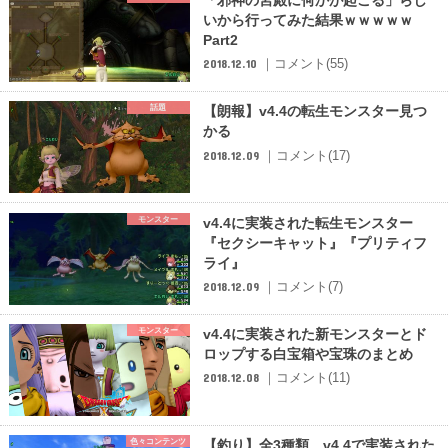
「邪神の宮殿に何かが起こる」らし
いから行ってみた結果ｗｗｗｗｗ
Part2
｜コメント(55)
2018.12.10
話題
【朗報】v4.4の転生モンスター見つ
かる
｜コメント(17)
2018.12.09
モンスター
v4.4に実装された転生モンスター
『セクシーキャット』『プリティフ
ライ』
｜コメント(7)
2018.12.09
モンスター
v4.4に実装された新モンスターとド
ロップする白宝箱や宝珠のまとめ
｜コメント(11)
2018.12.08
色々コンテンツ
【釣り】全3種類 v4.4で実装された