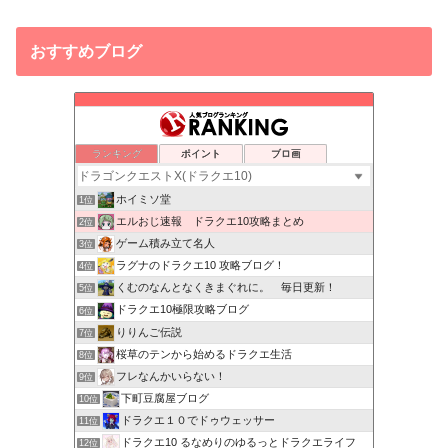
おすすめブログ
ランキング
ポイント
ブロ画
ホイミソ堂
1位
エルおじ速報 ドラクエ10攻略まとめ
2位
ゲーム積み立て名人
3位
ラグナのドラクエ10 攻略ブログ！
4位
くむのなんとなくきまぐれに。 毎日更新！
5位
ドラクエ10極限攻略ブログ
6位
りりんご伝説
7位
桜草のテンから始めるドラクエ生活
8位
フレなんかいらない！
9位
下町豆腐屋ブログ
10位
ドラクエ１０でドゥウェッサー
11位
ドラクエ10 るなめりのゆるっとドラクエライフ
12位